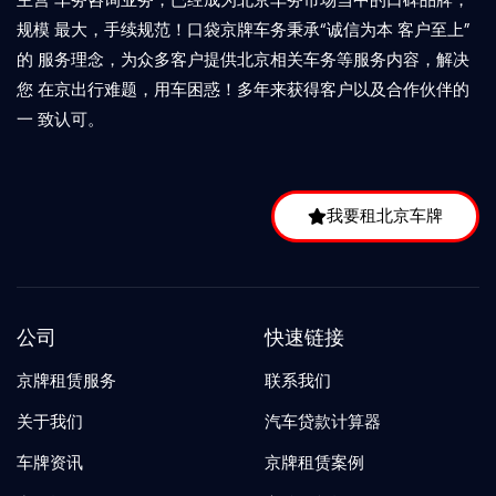
主营 车务咨询业务，已经成为北京车务市场当中的口碑品牌，
规模 最大，手续规范！口袋京牌车务秉承“诚信为本 客户至上”
的 服务理念，为众多客户提供北京相关车务等服务内容，解决
您 在京出行难题，用车困惑！多年来获得客户以及合作伙伴的
一 致认可。
我要租北京车牌
公司
快速链接
京牌租赁服务
联系我们
关于我们
汽车贷款计算器
车牌资讯
京牌租赁案例